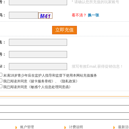
号：
* 请确认您所充值的玩家账号
码：
看不清？
换一张
名：
号：
il：
填写有效Email,获得促销信息！
未满18岁青少年应在监护人指导和监督下使用本网站充值服务
我已阅读并同意《骏卡服务章程》
、
《隐私政策》
我已阅读并同意《敏感个人信息处理同意函》
账户管理
计费说明
最新活