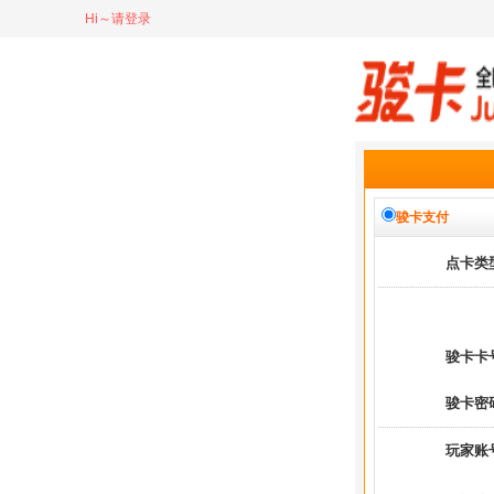
Hi～请登录
骏卡支付
点卡类
骏卡卡
骏卡密
玩家账