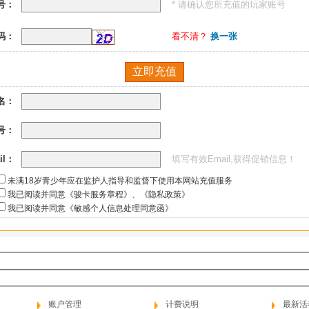
号：
* 请确认您所充值的玩家账号
码：
看不清？
换一张
名：
号：
il：
填写有效Email,获得促销信息！
未满18岁青少年应在监护人指导和监督下使用本网站充值服务
我已阅读并同意《骏卡服务章程》
、
《隐私政策》
我已阅读并同意《敏感个人信息处理同意函》
账户管理
计费说明
最新活