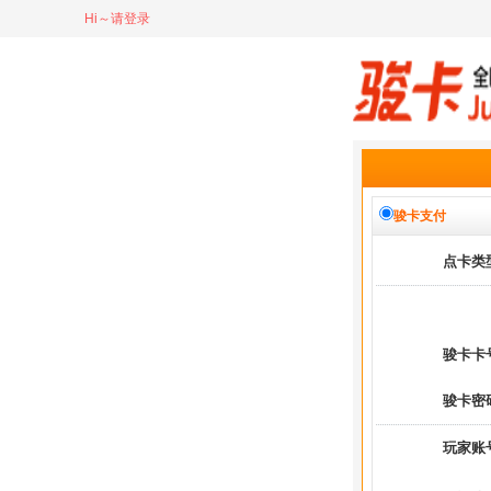
Hi～请登录
骏卡支付
点卡类
骏卡卡
骏卡密
玩家账