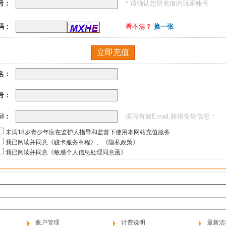
号：
* 请确认您所充值的玩家账号
码：
看不清？
换一张
名：
号：
il：
填写有效Email,获得促销信息！
未满18岁青少年应在监护人指导和监督下使用本网站充值服务
我已阅读并同意《骏卡服务章程》
、
《隐私政策》
我已阅读并同意《敏感个人信息处理同意函》
账户管理
计费说明
最新活