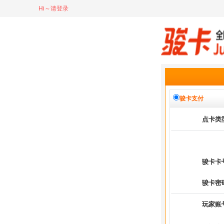
Hi～请登录
骏卡支付
点卡类
骏卡卡
骏卡密
玩家账