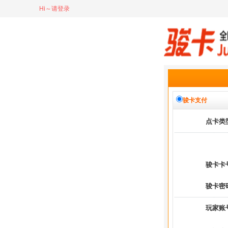
Hi～请登录
骏卡支付
点卡类
骏卡卡
骏卡密
玩家账