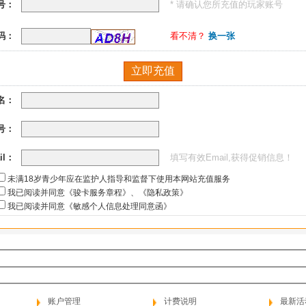
号：
* 请确认您所充值的玩家账号
码：
看不清？
换一张
名：
号：
il：
填写有效Email,获得促销信息！
未满18岁青少年应在监护人指导和监督下使用本网站充值服务
我已阅读并同意《骏卡服务章程》
、
《隐私政策》
我已阅读并同意《敏感个人信息处理同意函》
账户管理
计费说明
最新活