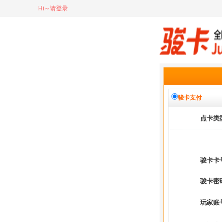
Hi～请登录
骏卡支付
点卡类
骏卡卡
骏卡密
玩家账