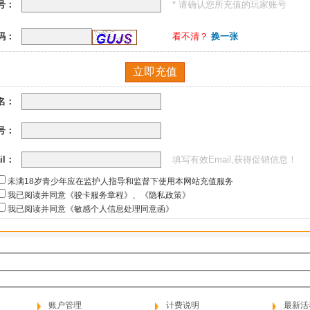
号：
* 请确认您所充值的玩家账号
码：
看不清？
换一张
名：
号：
il：
填写有效Email,获得促销信息！
未满18岁青少年应在监护人指导和监督下使用本网站充值服务
我已阅读并同意《骏卡服务章程》
、
《隐私政策》
我已阅读并同意《敏感个人信息处理同意函》
账户管理
计费说明
最新活